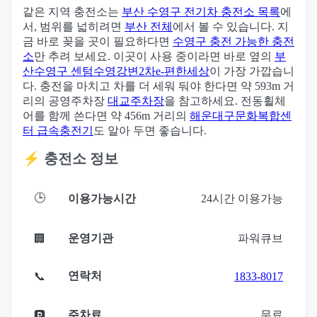
같은 지역 충전소는
부산 수영구 전기차 충전소 목록
에
서, 범위를 넓히려면
부산 전체
에서 볼 수 있습니다. 지
금 바로 꽂을 곳이 필요하다면
수영구 충전 가능한 충전
소
만 추려 보세요. 이곳이 사용 중이라면 바로 옆의
부
산수영구 센텀수영강변2차e-편한세상
이 가장 가깝습니
다. 충전을 마치고 차를 더 세워 둬야 한다면 약 593m 거
리의 공영주차장
대교주차장
을 참고하세요. 전동휠체
어를 함께 쓴다면 약 456m 거리의
해운대구문화복합센
터 급속충전기
도 알아 두면 좋습니다.
⚡ 충전소 정보
🕒
이용가능시간
24시간 이용가능
운영기관
파워큐브
🏢
연락처
📞
1833-8017
주차료
무료
🅿️