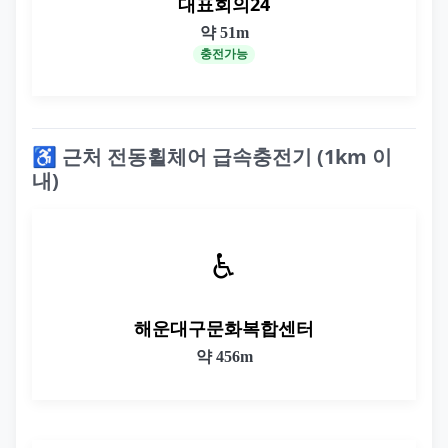
대표회의24
약 51m
충전가능
♿ 근처 전동휠체어 급속충전기 (1km 이
내)
♿
해운대구문화복합센터
약 456m