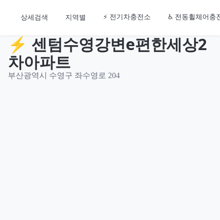
🗺️
전국 공영주차장
⚡ 전기차충전소
♿ 전동휠체어충
상세검색
지역별
⚡ 센텀수영강변e편한세상2
차아파트
부산광역시 수영구 좌수영로 204